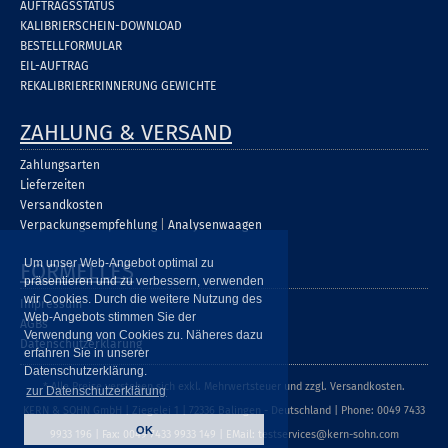
AUFTRAGSSTATUS
KALIBRIERSCHEIN-DOWNLOAD
BESTELLFORMULAR
EIL-AUFTRAG
REKALIBRIERERINNERUNG GEWICHTE
ZAHLUNG & VERSAND
Zahlungsarten
Lieferzeiten
Versandkosten
Verpackungsempfehlung
|
Analysenwaagen
Um unser Web-Angebot optimal zu
FORMELLES
präsentieren und zu verbessern, verwenden
wir Cookies. Durch die weitere Nutzung des
Impressum
Web-Angebots stimmen Sie der
AGBs
Verwendung von Cookies zu. Näheres dazu
Datenschutzerklärung
erfahren Sie in unserer
Datenschutzerklärung.
* Alle Preise verstehen sich exkl. Mehrwertsteuer und zzgl. Versandkosten.
zur Datenschutzerklärung
KERN & SOHN GmbH | Ziegelei 1 | 72336 Balingen - Deutschland | Phone: 0049 7433
OK
9933 196 | Fax: 0049 7433 9933 149 | EMail: testservices@kern-sohn.com