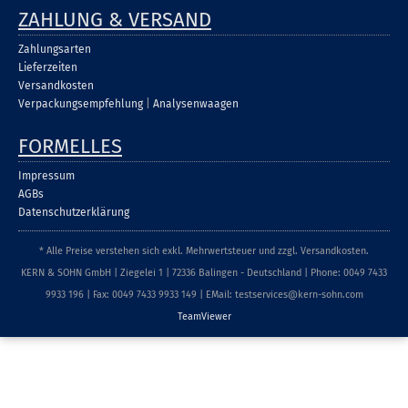
ZAHLUNG & VERSAND
Zahlungsarten
Lieferzeiten
Versandkosten
Verpackungsempfehlung
|
Analysenwaagen
FORMELLES
Impressum
AGBs
Datenschutzerklärung
* Alle Preise verstehen sich exkl. Mehrwertsteuer und zzgl. Versandkosten.
KERN & SOHN GmbH | Ziegelei 1 | 72336 Balingen - Deutschland | Phone: 0049 7433
9933 196 | Fax: 0049 7433 9933 149 | EMail: testservices@kern-sohn.com
TeamViewer