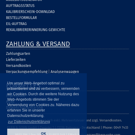
AUFTRAGSSTATUS
KALIBRIERSCHEIN-DOWNLOAD
BESTELLFORMULAR
EIL-AUFTRAG
REKALIBRIERERINNERUNG GEWICHTE
ZAHLUNG & VERSAND
Zahlungsarten
Lieferzeiten
Versandkosten
Verpackungsempfehlung
|
Analysenwaagen
Um unser Web-Angebot optimal zu
FORMELLES
präsentieren und zu verbessern, verwenden
wir Cookies. Durch die weitere Nutzung des
Impressum
Web-Angebots stimmen Sie der
AGBs
Verwendung von Cookies zu. Näheres dazu
Datenschutzerklärung
erfahren Sie in unserer
Datenschutzerklärung.
* Alle Preise verstehen sich exkl. Mehrwertsteuer und zzgl. Versandkosten.
zur Datenschutzerklärung
KERN & SOHN GmbH | Ziegelei 1 | 72336 Balingen - Deutschland | Phone: 0049 7433
OK
9933 196 | Fax: 0049 7433 9933 149 | EMail: testservices@kern-sohn.com