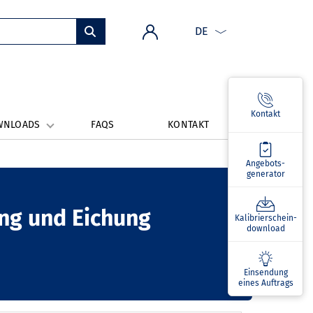
DE
Kontakt
WNLOADS
FAQS
KONTAKT
Angebots­
generator
ung und Eichung
Kalibrierschein­
download
Einsendung
eines Auftrags