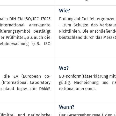
Wie?
 nach DIN EN ISO/IEC 17025
Prüfung auf Eichfehlergrenzen
international anerkannte
– zum Schutze des Verbrauc
tierungssymbol bestätigt
Richtlinien. Die anschließend
r Prüfmittel, als auch die
Deutschland durch das MessE
elüberwachung (z.B. ISO
Wo?
en die EA (European co-
EU-Konformitätserklärung mit
(International Laboratory
gültig. Nacheichung und na
tschland bspw. die DAkkS
national anerkannt.
Wann?
üfmittel und periodische
Der Gesetzgeber regelt den 