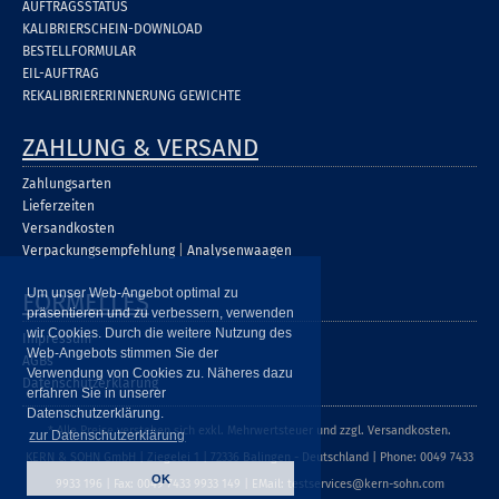
AUFTRAGSSTATUS
KALIBRIERSCHEIN-DOWNLOAD
BESTELLFORMULAR
EIL-AUFTRAG
REKALIBRIERERINNERUNG GEWICHTE
ZAHLUNG & VERSAND
Zahlungsarten
Lieferzeiten
Versandkosten
Verpackungsempfehlung
|
Analysenwaagen
Um unser Web-Angebot optimal zu
FORMELLES
präsentieren und zu verbessern, verwenden
wir Cookies. Durch die weitere Nutzung des
Impressum
Web-Angebots stimmen Sie der
AGBs
Verwendung von Cookies zu. Näheres dazu
Datenschutzerklärung
erfahren Sie in unserer
Datenschutzerklärung.
* Alle Preise verstehen sich exkl. Mehrwertsteuer und zzgl. Versandkosten.
zur Datenschutzerklärung
KERN & SOHN GmbH | Ziegelei 1 | 72336 Balingen - Deutschland | Phone: 0049 7433
OK
9933 196 | Fax: 0049 7433 9933 149 | EMail: testservices@kern-sohn.com