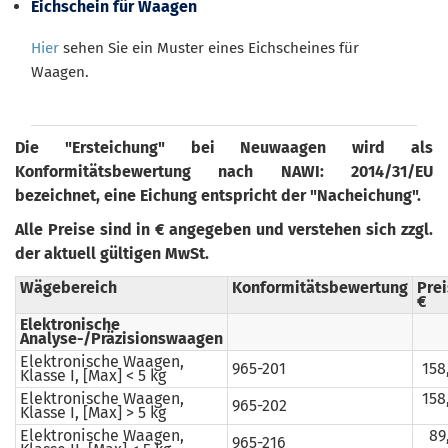
Eichschein für Waagen
Hier
sehen Sie ein Muster eines Eichscheines für
Waagen.
Die "Ersteichung" bei Neuwaagen wird als
Konformitätsbewertung nach NAWI: 2014/31/EU
bezeichnet, eine Eichung entspricht der "Nacheichung".
Alle Preise sind in € angegeben und verstehen sich zzgl.
der aktuell gültigen MwSt.
Wägebereich
Konformitätsbewertung
Prei
€
Elektronische
Analyse-/Präzisionswaagen
Elektronische Waagen,
965-201
158
Klasse I, [Max] < 5 kg
Elektronische Waagen,
158
965-202
Klasse I, [Max] > 5 kg
Elektronische Waagen,
89
965-216