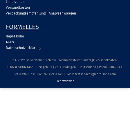
Lieferzeiten
Versandkosten
Verpackungsempfehlung
|
Analysenwaagen
FORMELLES
Impressum
AGBs
Datenschutzerklärung
* Alle Preise verstehen sich exkl. Mehrwertsteuer und zzgl. Versandkosten.
KERN & SOHN GmbH | Ziegelei 1 | 72336 Balingen - Deutschland | Phone: 0049 7433
9933 196 | Fax: 0049 7433 9933 149 | EMail: testservices@kern-sohn.com
TeamViewer