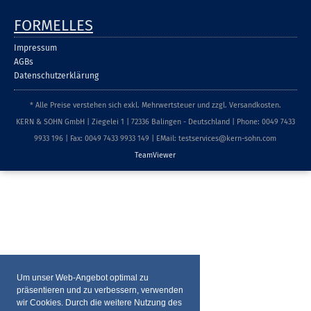
FORMELLES
Impressum
AGBs
Datenschutzerklärung
* Alle Preise verstehen sich exkl. Mehrwertsteuer und zzgl. Versandkosten.
KERN & SOHN GmbH | Ziegelei 1 | 72336 Balingen - Deutschland | Phone: 0049 7433
9933 196 | Fax: 0049 7433 9933 149 | EMail: testservices@kern-sohn.com
TeamViewer
Um unser Web-Angebot optimal zu
präsentieren und zu verbessern, verwenden
wir Cookies. Durch die weitere Nutzung des