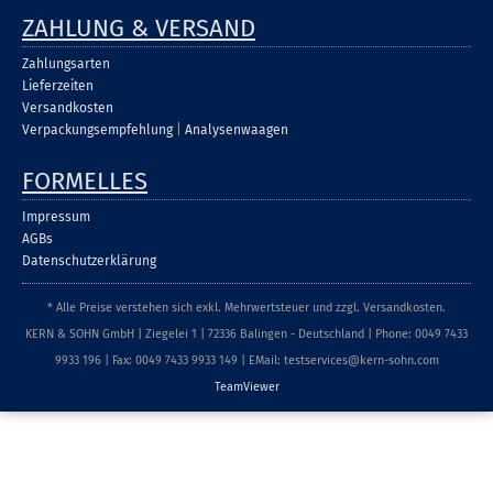
ZAHLUNG & VERSAND
Zahlungsarten
Lieferzeiten
Versandkosten
Verpackungsempfehlung
|
Analysenwaagen
FORMELLES
Impressum
AGBs
Datenschutzerklärung
* Alle Preise verstehen sich exkl. Mehrwertsteuer und zzgl. Versandkosten.
KERN & SOHN GmbH | Ziegelei 1 | 72336 Balingen - Deutschland | Phone: 0049 7433
9933 196 | Fax: 0049 7433 9933 149 | EMail: testservices@kern-sohn.com
TeamViewer