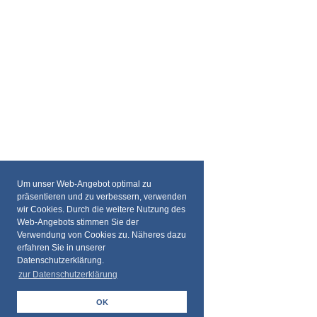
Um unser Web-Angebot optimal zu
präsentieren und zu verbessern, verwenden
wir Cookies. Durch die weitere Nutzung des
Web-Angebots stimmen Sie der
Verwendung von Cookies zu. Näheres dazu
erfahren Sie in unserer
Datenschutzerklärung.
zur Datenschutzerklärung
OK