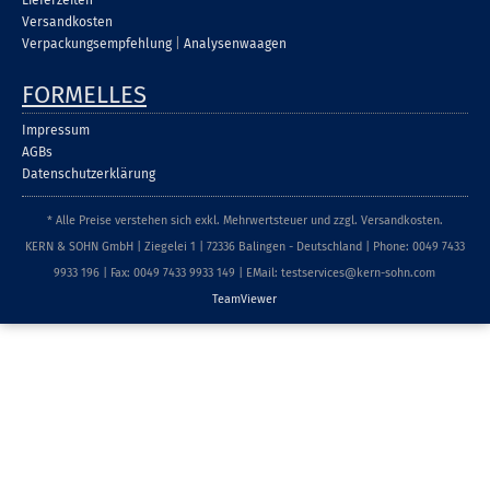
Lieferzeiten
Versandkosten
Verpackungsempfehlung
|
Analysenwaagen
FORMELLES
Impressum
AGBs
Datenschutzerklärung
* Alle Preise verstehen sich exkl. Mehrwertsteuer und zzgl. Versandkosten.
KERN & SOHN GmbH | Ziegelei 1 | 72336 Balingen - Deutschland | Phone: 0049 7433
9933 196 | Fax: 0049 7433 9933 149 | EMail: testservices@kern-sohn.com
TeamViewer