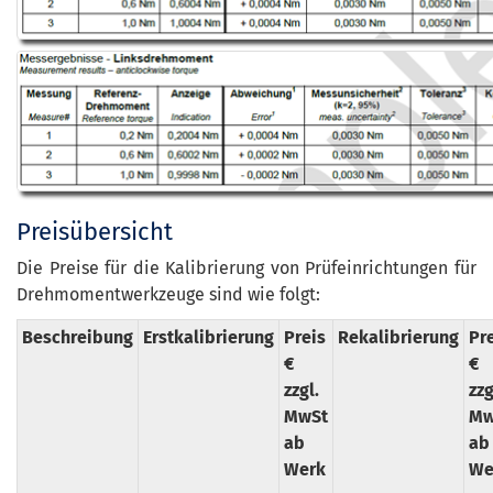
Preisübersicht
Die Preise für die Kalibrierung von Prüfeinrichtungen für
Drehmomentwerkzeuge sind wie folgt:
Beschreibung
Erstkalibrierung
Preis
Rekalibrierung
Pr
€
€
zzgl.
zzg
MwSt
Mw
ab
ab
Werk
We