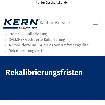
Nur für Geschäftskunden
Kalibrierservice
Toggl
Home
Kalibrierung
DAkkS-akkreditierte Kalibrierung
Akkreditierte Kalibrierung von Kraftmessgeräten
Rekalibrierungsfristen
Rekalibrierungsfristen