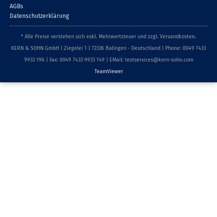
AGBs
Datenschutzerklärung
* Alle Preise verstehen sich exkl. Mehrwertsteuer und zzgl. Versandkosten.
KERN & SOHN GmbH | Ziegelei 1 | 72336 Balingen - Deutschland | Phone: 0049 7433
9933 196 | Fax: 0049 7433 9933 149 | EMail: testservices@kern-sohn.com
TeamViewer