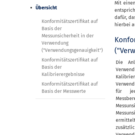
Mit eine
Übersicht
entsprich
dafür, da
Konformitätszertifikat auf
hierbei a
Basis der
Messunsicherheit in der
Konfor
Verwendung
("Ver
("Verwendungsgenauigkeit")
Konformitätszertifikat auf
Die Anl
Basis der
Verwend
Kalibrierergebnisse
Kalibrie
Konformitätszertifikat auf
Verwend
Basis der Messwerte
für je
Messb
Messu
Messuns
ermittel
zusätzli
Verwend