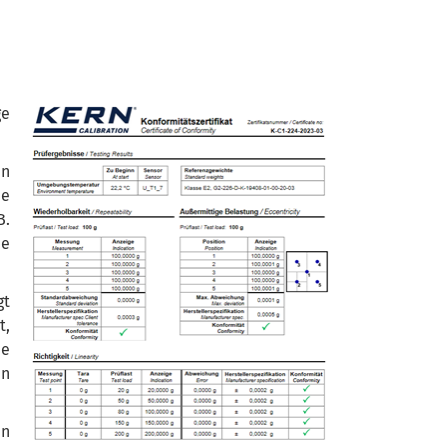
ge
en
e
B.
ie
gt
t,
e
en
en