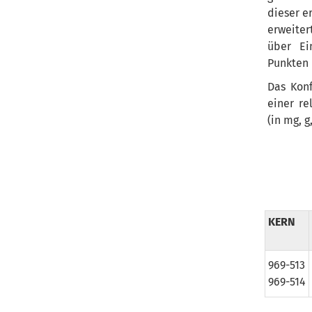
dieser e
erweite
über Ei
Punkten 
Das Konf
einer re
(in mg, g
KERN
969-513
969-514