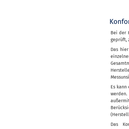
Konfor
Bei der 
geprüft,
Das hier
einze
Gesamt
Herstell
Messunsi
Es kann 
werden
außerm
Berücksi
(Herstel
Das Kon