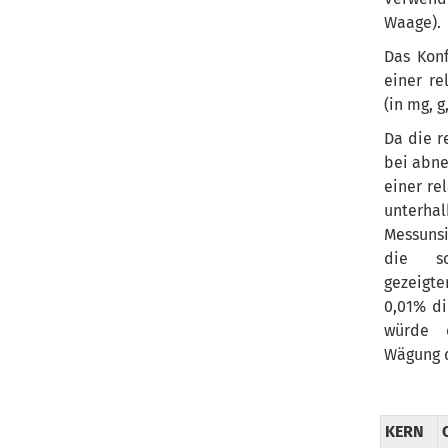
Waage).
Das Konf
einer re
(in mg, g
Da die r
bei abne
einer re
unterha
Messunsi
die s
gezeigte
0,01% di
würde d
Wägung d
KERN