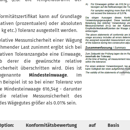
ormitätszertifikat kann auf Grundlage
lativen (prozentualen) oder absoluten
, kg etc.) Toleranz ausgestellt werden.
elative Messunsicherheit einer Wägung
hmender Last zunimmt ergibt sich bei
lativen Toleranzangabe eine Einwaage,
lb derer die gewünschte relative
cherheit überschritten wird. Dies ist
ogenannte
Mindesteinwaage
. Im
n Beispiel ist so bei einer Toleranz von
e Mindesteinwaage 616,54g - darunter
ie relative Messunsicherheit des
es Wägegutes größer als 0.01% sein.
Option: Konformitätsbewertung auf Basis 