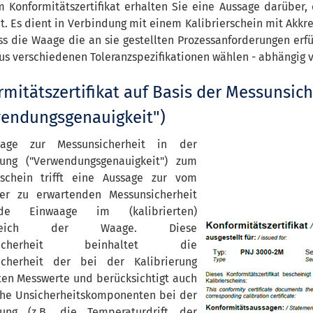
m Konformitätszertifikat erhalten Sie eine Aussage darüber,
t. Es dient in Verbindung mit einem Kalibrierschein mit Akk
ss die Waage die an sie gestellten Prozessanforderungen erf
us verschiedenen Toleranzspezifikationen wählen - abhängig 
mitätszertifikat auf Basis der Messunsic
wendungsgenauigkeit")
age zur Messunsicherheit in der
ung ("Verwendungsgenauigkeit") zum
rschein trifft eine Aussage zur vom
er zu erwartenden Messunsicherheit
de Einwaage im (kalibrierten)
ereich der Waage. Diese
nsicherheit beinhaltet die
icherheit der bei der Kalibrierung
ten Messwerte und berücksichtigt auch
che Unsicherheitskomponenten bei der
ung (z.B. die Temperaturdrift der