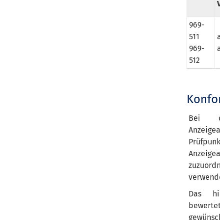
969-
511
969-
512
Konfor
Bei d
Anzeige
Prüfpun
Anzeigea
zuzuordn
verwende
Das hie
bewerte
gewünsch