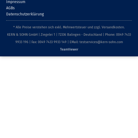
Impressum
AGBs
Datenschutzerklärung
* Alle Preise verstehen sich exkl. Mehrwertsteuer und zzgl. Versandkosten.
KERN & SOHN GmbH | Ziegelei 1 | 72336 Balingen - Deutschland | Phone: 0049 7433
9933 196 | Fax: 0049 7433 9933 149 | EMail: testservices@kern-sohn.com
TeamViewer