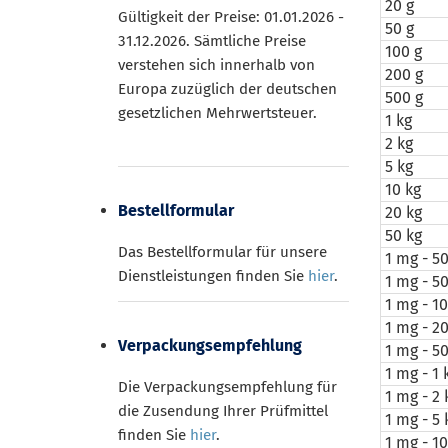
20 g
Gültigkeit der Preise: 01.01.2026 -
50 g
31.12.2026. Sämtliche Preise
100 g
verstehen sich innerhalb von
200 g
Europa zuzüglich der deutschen
500 g
gesetzlichen Mehrwertsteuer.
1 kg
2 kg
5 kg
10 kg
Bestellformular
20 kg
50 kg
Das Bestellformular für unsere
1 mg - 5
Dienstleistungen finden Sie
hier
.
1 mg - 50
1 mg - 10
1 mg - 2
Verpackungsempfehlung
1 mg - 5
1 mg - 1 
Die Verpackungsempfehlung für
1 mg - 2 
die Zusendung Ihrer Prüfmittel
1 mg - 5 
finden Sie
hier
.
1 mg - 10