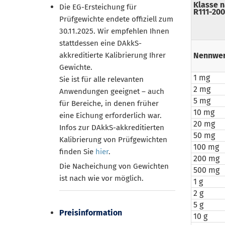
Klasse 
Die EG-Ersteichung für
R111-20
Prüfgewichte endete offiziell zum
30.11.2025. Wir empfehlen Ihnen
stattdessen eine DAkkS-
akkreditierte Kalibrierung Ihrer
Nennwer
Gewichte.
1 mg
Sie ist für alle relevanten
2 mg
Anwendungen geeignet – auch
5 mg
für Bereiche, in denen früher
10 mg
eine Eichung erforderlich war.
20 mg
Infos zur DAkkS-akkreditierten
50 mg
Kalibrierung von Prüfgewichten
100 mg
finden Sie
hier
.
200 mg
Die Nacheichung von Gewichten
500 mg
ist nach wie vor möglich.
1 g
2 g
5 g
Preisinformation
10 g