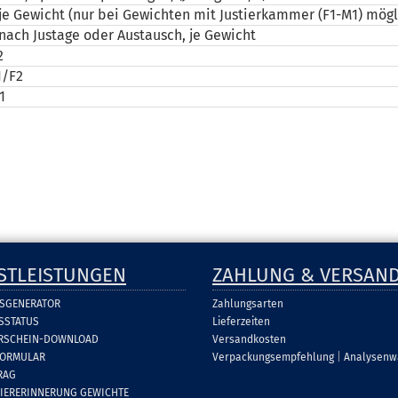
 je Gewicht (nur bei Gewichten mit Justierkammer (F1-M1) mögl
nach Justage oder Austausch, je Gewicht
2
1/F2
1
STLEISTUNGEN
ZAHLUNG & VERSAN
SGENERATOR
Zahlungsarten
SSTATUS
Lieferzeiten
ERSCHEIN-DOWNLOAD
Versandkosten
FORMULAR
Verpackungsempfehlung
|
Analysenw
RAG
RIERERINNERUNG GEWICHTE