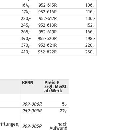
164,-
952-615R
106,-
174,-
952-616R
116,-
220,-
952-617R
136,-
245,-
952-618R
152,-
265,-
952-619R
166,-
340,-
952-620R
198,-
370,-
952-621R
220,-
410,-
952-622R
230,-
KERN
Preis €
zzgl. MwSt.
ab Werk
969-008R
5,-
969-009R
22,-
iftungen,
nach
969-005R
Aufwand