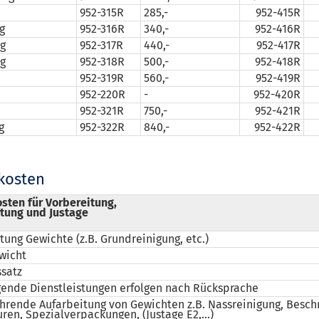
952-315R
285,-
952-415R
 g
952-316R
340,-
952-416R
 g
952-317R
440,-
952-417R
 g
952-318R
500,-
952-418R
952-319R
560,-
952-419R
952-220R
-
952-420R
952-321R
750,-
952-421R
g
952-322R
840,-
952-422R
kosten
sten für Vorbereitung,
tung und Justage
tung Gewichte (z.B. Grundreinigung, etc.)
wicht
satz
ende Dienstleistungen erfolgen nach Rücksprache
hrende Aufarbeitung von Gewichten z.B. Nassreinigung, Beschr
ren, Spezialverpackungen, (Justage E2,...)