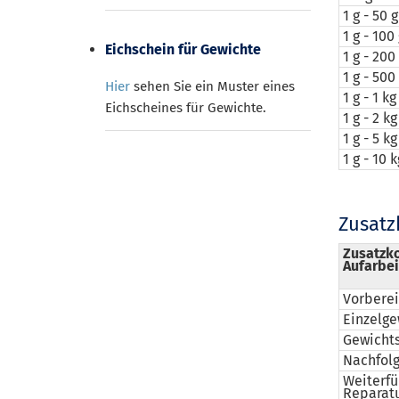
1 g - 50 g
1 g - 100
Eichschein für Gewichte
1 g - 200
1 g - 500
Hier
sehen Sie ein Muster eines
1 g - 1 kg
Eichscheines für Gewichte.
1 g - 2 kg
1 g - 5 kg
1 g - 10 k
Zusatz
Zusatzko
Aufarbei
Vorberei
Einzelge
Gewichts
Nachfolg
Weiterfü
Reparatu