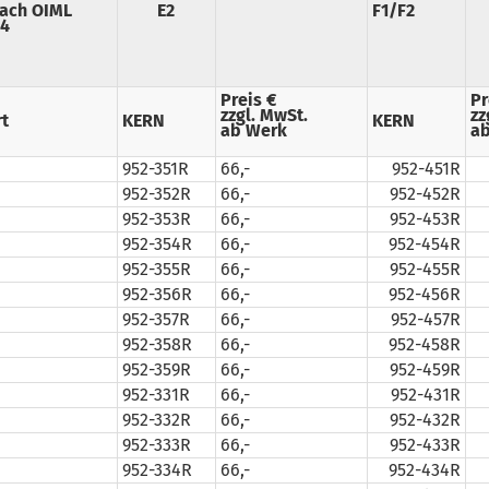
nach OIML
E2
F1/F2
04
Preis €
Pr
zzgl. MwSt.
zz
t
KERN
KERN
ab Werk
ab
952-351R
66,-
952-451R
952-352R
66,-
952-452R
952-353R
66,-
952-453R
952-354R
66,-
952-454R
952-355R
66,-
952-455R
952-356R
66,-
952-456R
952-357R
66,-
952-457R
952-358R
66,-
952-458R
952-359R
66,-
952-459R
952-331R
66,-
952-431R
952-332R
66,-
952-432R
952-333R
66,-
952-433R
952-334R
66,-
952-434R