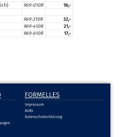
ich)
969-010R
16,-
969-310R
32,-
969-410R
21,-
969-610R
17,-
D
FORMELLES
Impressum
AGBs
Datenschutzerklärung
aagen