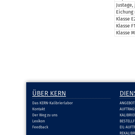
Justage,
Eichung 
Klasse E
Klasse F
Klasse M
ÜBER KERN
DIEN
Das KERN-Kalibrierlabor
ANGEBOT
Kontakt
AUFTRAG
Der Weg zu uns
KALIBRI
Lexikon
BESTELL
Feedback
EIL-AUFT
REKALIB