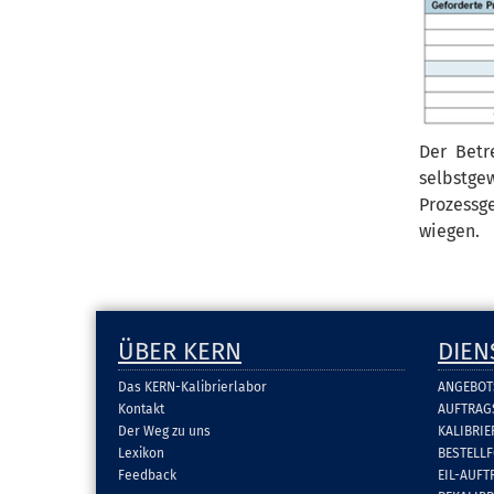
Der Betr
selbstge
Prozessge
wiegen.
ÜBER KERN
DIEN
Das KERN-Kalibrierlabor
ANGEBOT
Kontakt
AUFTRAG
Der Weg zu uns
KALIBRI
Lexikon
BESTELL
Feedback
EIL-AUFT