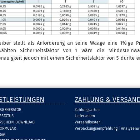
eiber stellt als Anforderung an seine Waage eine 1%ige P
wählten Sicherheitsfaktor von 1 wäre die Mindesteinw
nauigkeit jedoch mit einem Sicherheitsfaktor von 5 dürfte e
STLEISTUNGEN
ZAHLUNG & VERSAN
SGENERATOR
Zahlungsarten
SSTATUS
Lieferzeiten
ERSCHEIN-DOWNLOAD
Versandkosten
FORMULAR
Verpackungsempfehlung
|
Analysenw
RAG