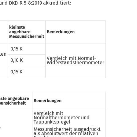
nd DKD-R 5-8:2019 akkreditiert:
kleinste
angebbare
Bemerkungen
Messunsicherheit
0,15 K
en
Vergleich mit Normal-
0,10 K
Widerstandsthermometer
0,15 K
nste angebbare
Bemerkungen
unsicherheit
Vergleich mit
Normalthermometer und
Taupunktspiegel
%
Messunsicherheit ausgedrückt
als Absolutwert der relativen