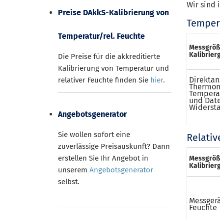
Wir sind 
Preise DAkkS-Kalibrierung von
Temper
Temperatur/rel. Feuchte
Messgröß
Kalibrier
Die Preise für die akkreditierte
Kalibrierung von Temperatur und
Direkta
relativer Feuchte finden Sie
hier
.
Thermom
Temperat
und Date
Widerst
Angebotsgenerator
Sie wollen sofort eine
Relativ
zuverlässige Preisauskunft? Dann
erstellen Sie Ihr Angebot in
Messgröß
Kalibrier
unserem
Angebotsgenerator
selbst.
Messgerä
Feuchte