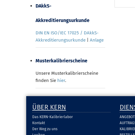
DAkkS-
Akkreditierungsurkunde
DIN EN ISO/IEC 17025 / DAkkS-
Akkreditierungsurkunde
|
Anlage
Musterkalibrierscheine
Unsere Musterkalibrierscheine
finden Sie
hier
.
ÜBER KERN
DIEN
Das KERN-Kalibrierlabor
ANGEBOT
Kontakt
AUFTRAG
Der Weg zu uns
KALIBRI
Lexikon
BESTELL