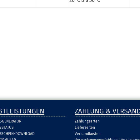
20°C bis 30°C
STLEISTUNGEN
ZAHLUNG & VERSAN
SGENERATOR
Zahlungsarten
SSTATUS
Lieferzeiten
ERSCHEIN-DOWNLOAD
Versandkosten
FORMULAR
Verpackungsempfehlung
|
Analysenw