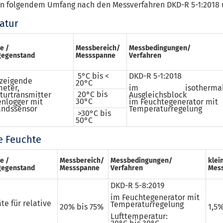
in folgendem Umfang nach den Messverfahren DKD-R 5-1:2018 u
atur
e /
Messbereich/
Messbedingungen/
gegenstand
Messspanne
Verfahren
5°C bis <
DKD-R 5-1:2018
nzeigende
20°C
eter,
im isothermal
20°C bis
urtransmitter
Ausgleichsblock
30°C
nlogger mit
im Feuchtegenerator mit
andssensor
Temperaturregelung
>30°C bis
50°C
e Feuchte
e /
Messbereich/
Messbedingungen/
klei
gegenstand
Messspanne
Verfahren
Mess
DKD-R 5-8:2019
im Feuchtegenerator mit
te für relative
Temperaturregelung
20% bis 75%
1,5
Lufttemperatur: