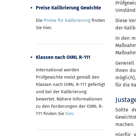
Prüfgewi
Preise Kalibrierung Gewichte
Umstände
Die
Preise für Kalibrierung
finden
Diese Ver
Sie hier.
der Kali
In den m
Maßnahme
Maßnahme
Klassen nach OIML R-111
Generell
International werden
Ihnen du
Prüfgewichte meist gemäß den
möglich),
Klassen nach OIML R-111 gefertigt
für die K
und bei der Kalibrierung
Justag
bewertet. Nähere Informationen
zu den Forderungen der OIML R-
Sollte d
111 finden Sie
hier
.
Gewichts
machen.
Hierfür 