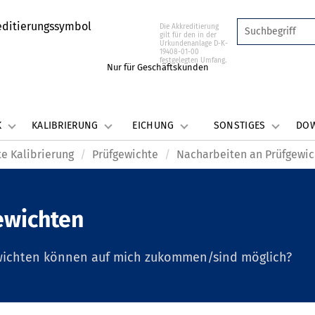
Die Akkreditierung
gilt für den in der
Urkundenanlage D-K-
19408-01-00
festgelegten Umfang.
Nur für Geschäftskunden
K
KALIBRIERUNG
EICHUNG
SONSTIGES
DO
e Kalibrierung
Prüfgewichte
Nacharbeiten an Prüfgewi
ewichten
wichten können auf mich zukommen/sind möglich?