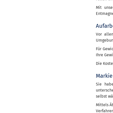
Mit unse
Entmagnet
Aufarb
Vor alle
Umgebung
Für Gewi
Ihre Gewi
Die Koste
Markie
Sie hab
untersch
selbst w
Mittels Ä
Verfahre