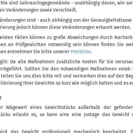
chte sind Gebrauchsgegenstände - unabhängig davon, wie so
n Veränderungen sowie Verschleiß.
änderungen sind - auch abhängig von der Genauigkeitsklasse 
brierung jedoch können diese Veränderungen erkannt werden.
eisten Fällen können zu große Abweichungen durch Nacharbe
n an Prüfgewichten notwendig sein können finden Sie weite
n entnehmen Sie bitte unserer
Preisliste
.
 gilt: Da alle Maßnahmen zusätzliche Kosten für Sie verurs
rchgeführt. Sollten Sie den notwendigen Maßnahmen vorab 
 teilen Sie uns dies bitte mit und vermerken dies auf den Beg
alibrierung Ihrer Gewichte so kurz wie möglich halten und es 
e
er Wägewert eines Gewichtstücks außerhalb der geforde
tücks erlaubt es, so kann eine eine Justage das Gewicht w
wird das Gewicht professionell mechanisch bearbeitet. 