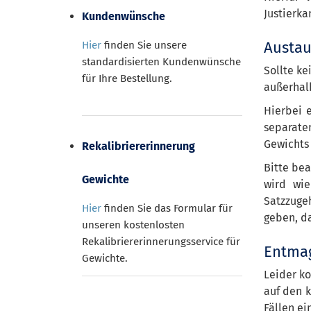
Justierka
Kundenwünsche
Austa
Hier
finden Sie unsere
standardisierten Kundenwünsche
Sollte ke
für Ihre Bestellung.
außerhalb
Hierbei e
separate
Gewichts
Rekalibriererinnerung
Bitte be
Gewichte
wird wie
Satzzugeh
Hier
finden Sie das Formular für
geben, d
unseren kostenlosten
Rekalibriererinnerungsservice für
Entmag
Gewichte.
Leider k
auf den 
Fällen ei