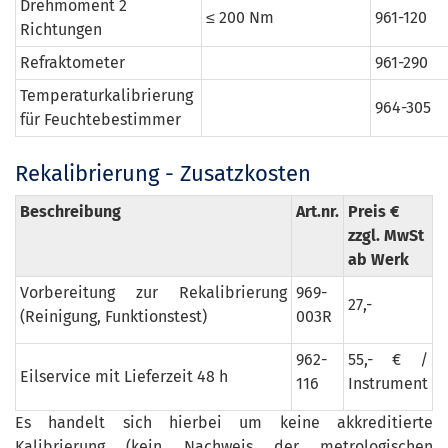
Drehmoment 2
≤ 200 Nm
961-120
Richtungen
Refraktometer
961-290
Temperaturkalibrierung
964-305
für Feuchtebestimmer
Rekalibrierung - Zusatzkosten
Beschreibung
Art.nr.
Preis €
zzgl. MwSt
ab Werk
Vorbereitung zur Rekalibrierung
969-
27,-
(Reinigung, Funktionstest)
003R
962-
55,- € /
Eilservice mit Lieferzeit 48 h
116
Instrument
Es handelt sich hierbei um keine akkreditierte
Kalibrierung (kein Nachweis der metrologischen