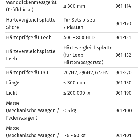
Wanddickenmessgerät
≤ 300 mm
961-114
(Prüfblöcke)
Härtevergleichsplatte
Für Sets bis zu
961-170
Shore
7 Platten
Härteprüfgerät Leeb
400 - 800 HLD
961-131
Härtevergleichsplatte
Härtevergleichsplatte
(für Leeb-
961-132
Leeb
Härtemessgeräte)
Härteprüfgerät UCI
207HV, 396HV, 673HV
961-270
Länge
≤ 300 mm
961-150
Licht
≤ 200.000 lx
961-190
Masse
(Mechanische Waagen /
≤ 5 kg
961-100
Federwaagen)
Masse
(Mechanische Waagen /
> 5 - 50 kg
961-101