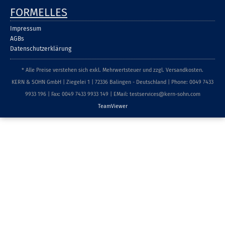
FORMELLES
Impressum
AGBs
Datenschutzerklärung
* Alle Preise verstehen sich exkl. Mehrwertsteuer und zzgl. Versandkosten.
KERN & SOHN GmbH | Ziegelei 1 | 72336 Balingen - Deutschland | Phone: 0049 7433
9933 196 | Fax: 0049 7433 9933 149 | EMail: testservices@kern-sohn.com
TeamViewer