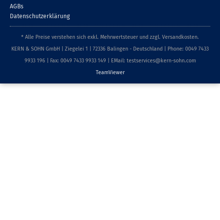
AGBs
Datenschutzerklärung
* Alle Preise verstehen sich exkl. Mehrwertsteuer und zzgl. Versandkosten.
KERN & SOHN GmbH | Ziegelei 1 | 72336 Balingen - Deutschland | Phone: 0049 7433
9933 196 | Fax: 0049 7433 9933 149 | EMail: testservices@kern-sohn.com
TeamViewer